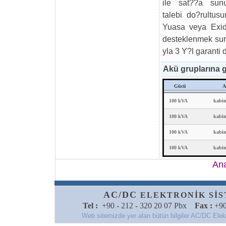
ile sat??a sunu
talebi do?rultu
Yuasa veya Exid
desteklenmek sure
yla 3 Y?l garanti 
Akü gruplarına g
Gücü
A
100 kVA
kabin
100 kVA
kabin
100 kVA
kabin
100 kVA
kabin
An
AC/DC
ELEKTRONİK SİSTE
Tel :
+90 - 212 - 320 20 07 Pbx
Fax :
+90
Web sitemizde yer alan bütün bilgiler AC/DC Elektro