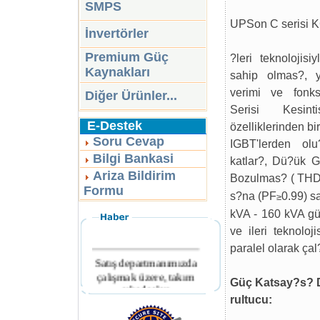
SMPS
UPSon C serisi K
İnvertörler
Premium Güç
?leri teknolojis
Kaynakları
sahip olmas?, y
verimi ve fonk
Diğer Ürünler...
Serisi Kesin
E-Destek
özelliklerinden bi
Soru Cevap
IGBT'lerden olu
Bilgi Bankasi
katlar?, Dü?ük 
Ariza Bildirim
Bozulmas? ( TH
Formu
s?na (PF
0.99) s
≥
kVA - 160 kVA gü
ve ileri teknolo
paralel olarak çal
Satış departmanımızda
çalışmak üzere, takım
Güç Katsay?s? D
arkadaşları
rultucu:
aranmaktadır.