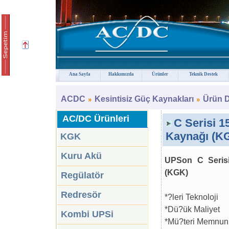
Ana Sayfa
Hakkımızda
Ürünler
Teknik Destek
ACDC
Kesintisiz Güç Kaynakları
Ürün D
AC/DC Ürünleri
C Serisi 1
Kaynağı (K
KGK
Kuru Akü
UPSon C Serisi
(KGK)
Regülatör
Redresör
*?leri Teknoloji
*Dü?ük Maliyet
Kombi UPSi
*Mü?teri Memnuni