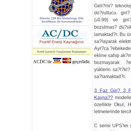
World of
Geli?mi? teknolo
Industry 2006
do?rultucu. gir
kapsamındaki 7.
Sitemiz 128 Bit Globalsign SSL
(
0.99) ve gir
≥
Sertifikası ile korunmaktadır
Enerji, Elektrik
bozulmas? dü?ü
ve Elektronik
lamaktad?r. Bu üst
Teknolojileri
sa?layarak elektr
fuarı.
Ayr?ca ?ebekeden
Kredi kartıyla Satışlarımız Başlamıştır
ekline sahip ak?m
SAFETECH
S3.3
ACDC'de
geçerlidir.
bozmayarak ?e
Serisi
Kesintisiz Güç
Kaynakları
CE
yüklerin sa?l?kl
raporunu aldı.
sa?lamaktad?r.
3 Faz Giri? 3 F
Kayna??
modeller
özellikle Okul,
letmelerinde terci
C serisi UPS'ler 