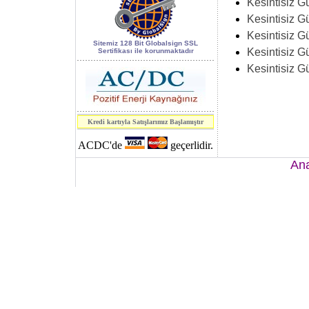
Kesintisiz G
World of
Kesintisiz G
Industry 2006
Kesintisiz G
kapsamındaki 7.
Sitemiz 128 Bit Globalsign SSL
Kesintisiz G
Sertifikası ile korunmaktadır
Enerji, Elektrik
Kesintisiz G
ve Elektronik
Teknolojileri
fuarı.
Kredi kartıyla Satışlarımız Başlamıştır
SAFETECH
S3.3
ACDC'de
geçerlidir.
Serisi
Kesintisiz Güç
An
Kaynakları
CE
raporunu aldı.