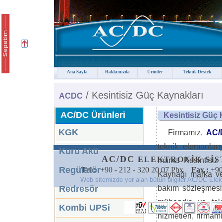
Ana Sayfa
Hakkımızda
Ürünler
Teknik Destek
/ Kesintisiz Güç Kaynakları
ACDC
a
AC/DC Ürünleri
Kesintisiz Güç K
KGK
Firmamız,
AC/
teknik elemanlar
Kuru Akü
AC/DC
ELEKTRONİK SİSTE
marka Kesintisiz
Regülatör
Tel :
+90 - 212 - 320 20 07 Pbx
Fax :
+90
Kaynağı marka ve
Web sitemizde yer alan bütün bilgiler AC/DC Elektro
Redresör
bakım sözleşmesi
mühendis ve tekn
Kombi UPSi
hizmetleri, firmam