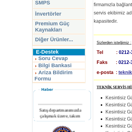
SMPS
firmamızla bağlant
servis ekibimiz a
İnvertörler
kapasitedir.
Premium Güç
Kaynakları
Diğer Ürünler...
Sizlerden isteğimiz :
E-Destek
Tel :
0212-
Soru Cevap
Faks :
0212-
Bilgi Bankasi
Ariza Bildirim
e-posta :
tekni
Formu
TEKNİK SERVİS H
Kesintisiz Gü
Kesintisiz G
Satış departmanımızda
Kesintisiz G
çalışmak üzere, takım
Kesintisiz G
arkadaşları
aranmaktadır.
Kesintisiz G