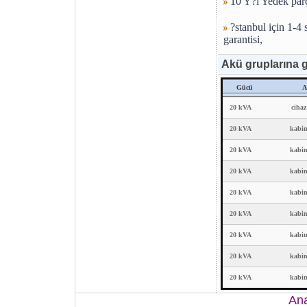
10 Y?l Yedek parç
?stanbul için 1-4 s
garantisi,
Akü gruplarına g
Gücü
A
20 kVA
cihaz
20 kVA
kabin
20 kVA
kabin
20 kVA
kabin
20 kVA
kabin
20 kVA
kabin
20 kVA
kabin
20 kVA
kabin
20 kVA
kabin
An