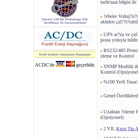
tarih/saat bilgisi i
World of
Industry 2006
?ebeke Voltaj?n?
kapsamındaki 7.
Sitemiz 128 Bit Globalsign SSL
aküden çal??t?rabil
Sertifikası ile korunmaktadır
Enerji, Elektrik
ve Elektronik
UPS ar?za ve çal?
posta yoluyla bildi
Teknolojileri
fuarı.
RS232/485 Protoko
Kredi kartıyla Satışlarımız Başlamıştır
zleme ve Kontrol
SAFETECH
S3.3
ACDC'de
geçerlidir.
SNMP Modülü ile 
Serisi
Kesintisiz Güç
Kontrol (Opsiyonel
Kaynakları
CE
raporunu aldı.
%100 Yerli Tasar
Genel Özelliklerde
Uzaktan ?zleme Pa
(Opsiyonel)
2 YIL
Kuru Tip A