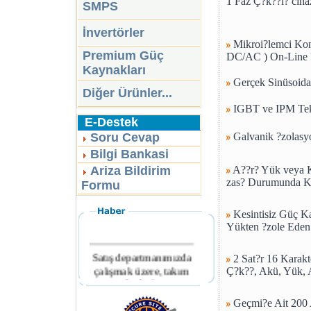
1 Faz Ç?k??l? cihaz
SMPS
İnvertörler
Mikroi?lemci Kon
Premium Güç
DC/AC ) On-Line 
Kaynakları
Gerçek Sinüsoidal
Diğer Ürünler...
IGBT ve IPM Tekn
E-Destek
Soru Cevap
Galvanik ?zolasyo
Bilgi Bankasi
Ariza Bildirim
A??r? Yük veya K
zas? Durumunda Kes
Formu
Kesintisiz Güç K
Yükten ?zole Eden
Satış departmanımızda
2 Sat?r 16 Karakt
çalışmak üzere, takım
Ç?k??, Akü, Yük, 
arkadaşları
aranmaktadır.
Geçmi?e Ait 200 A