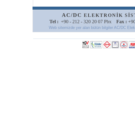
AC/DC
ELEKTRONİK SİSTE
Tel :
+90 - 212 - 320 20 07 Pbx
Fax :
+90
Web sitemizde yer alan bütün bilgiler AC/DC Elektro