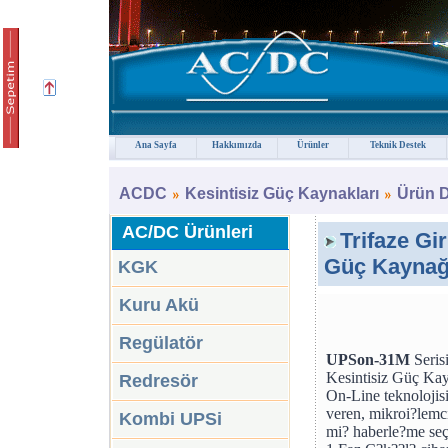
Ana Sayfa
Hakkımızda
Ürünler
Teknik Destek
ACDC
Kesintisiz Güç Kaynakları
Ürün D
AC/DC Ürünleri
Trifaze Gi
Güç Kaynağ
KGK
Kuru Akü
Regülatör
UPSon-31M
Seris
Kesintisiz Güç K
Redresör
On-Line teknolojisi
veren, mikroi?lemci
Kombi UPSi
mi? haberle?me seçe