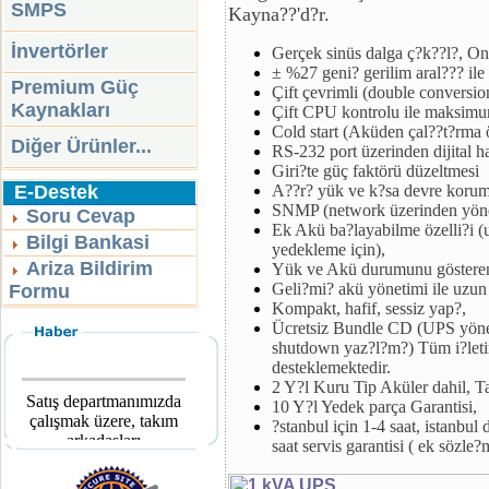
SMPS
Kayna??'d?r.
İnvertörler
Gerçek sinüs dalga ç?k??l?, O
± %27 geni? gerilim aral??? ile 
Premium Güç
Çift çevrimli (double conversion
Kaynakları
Çift CPU kontrolu ile maksimu
Cold start (Aküden çal??t?rma ö
Diğer Ürünler...
RS-232 port üzerinden dijital h
Giri?te güç faktörü düzeltmesi
E-Destek
A??r? yük ve k?sa devre korum
SNMP (network üzerinden yöne
Soru Cevap
Ek Akü ba?layabilme özelli?i (u
Bilgi Bankasi
yedekleme için),
Ariza Bildirim
Yük ve Akü durumunu gösteren,
Geli?mi? akü yönetimi ile uzun
Formu
Kompakt, hafif, sessiz yap?,
Ücretsiz Bundle CD (UPS yön
shutdown yaz?l?m?) Tüm i?letim
desteklemektedir.
2 Y?l Kuru Tip Aküler dahil, T
Satış departmanımızda
10 Y?l Yedek parça Garantisi,
çalışmak üzere, takım
?stanbul için 1-4 saat, istanbul 
arkadaşları
saat servis garantisi ( ek sözle?m
aranmaktadır.