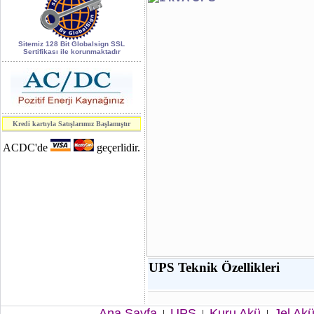
World of
Industry 2006
kapsamındaki 7.
Sitemiz 128 Bit Globalsign SSL
Sertifikası ile korunmaktadır
Enerji, Elektrik
ve Elektronik
Teknolojileri
fuarı.
Kredi kartıyla Satışlarımız Başlamıştır
SAFETECH
S3.3
ACDC'de
geçerlidir.
Serisi
Kesintisiz Güç
Kaynakları
CE
raporunu aldı.
UPS Teknik Özellikleri
Ana Sayfa
UPS
Kuru Akü
Jel Ak
|
|
|