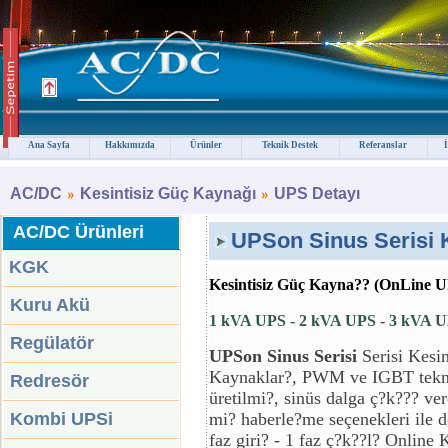
Ana Sayfa
Hakkımızda
Ürünler
Teknik Destek
Referanslar
AC/DC
Kesintisiz Güç Kaynağı
UPS Detayı
AC/DC Ürünleri
UPSon Sinus Serisi 
KGK
Kesintisiz Güç Kayna?? (OnLine U
Kuru Akü
1 kVA UPS - 2 kVA UPS - 3 kVA 
Regülatör
UPSon Sinus Serisi
Serisi Kesin
Kaynaklar?, PWM ve IGBT teknol
Redresör
üretilmi?, sinüs dalga ç?k??? ver
Kombi UPSi
mi? haberle?me seçenekleri ile 
faz giri? - 1 faz ç?k??l? Online 