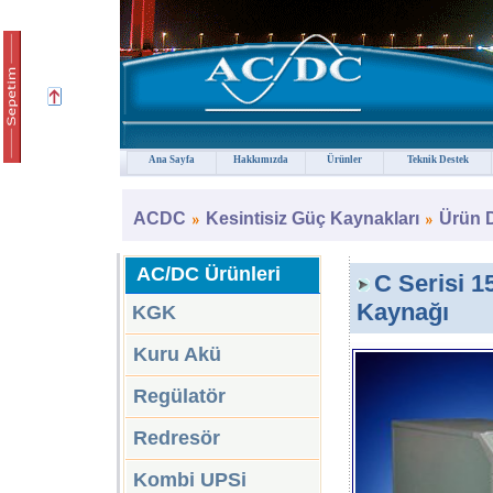
Ana Sayfa
Hakkımızda
Ürünler
Teknik Destek
ACDC
Kesintisiz Güç Kaynakları
Ürün 
AC/DC Ürünleri
C Serisi 1
Kaynağı
KGK
Kuru Akü
Regülatör
Redresör
Kombi UPSi