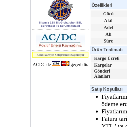
Özellikleri
World of
Gücü
Industry 2006
Akü
kapsamındaki 7.
Sitemiz 128 Bit Globalsign SSL
Sertifikası ile korunmaktadır
Adet
Enerji, Elektrik
Ah
ve Elektronik
Süre
Teknolojileri
fuarı.
Ürün Teslimatı
Kredi kartıyla Satışlarımız Başlamıştır
Kargo Ücreti
SAFETECH
S3.3
ACDC'de
geçerlidir.
Kargolar
Serisi
Kesintisiz Güç
Gönderi
Kaynakları
CE
Alanları
raporunu aldı.
Satış Koşulları
Fiyatlarım
ödemelerde
Fiyatları
Fatura ta
YTL ' ye ç