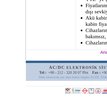
Fiyatlarım
dışı sevkiy
Akü kabin
kabin fiya
Cihazları
bakımsız,
Cihazlarım
Ana
AC/DC
ELEKTRONİK SİSTE
Tel :
+90 - 212 - 320 20 07 Pbx
Fax :
+90
Web sitemizde yer alan bütün bilgiler AC/DC Elektro