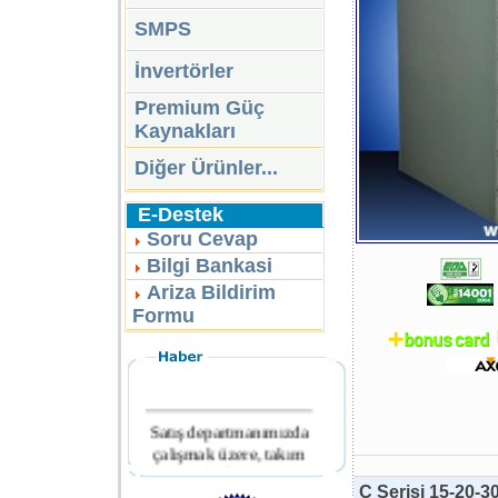
SMPS
İnvertörler
Premium Güç
Kaynakları
Diğer Ürünler...
E-Destek
Soru Cevap
Bilgi Bankasi
Ariza Bildirim
Formu
Satış departmanımızda
çalışmak üzere, takım
arkadaşları
aranmaktadır.
C Serisi 15-20-