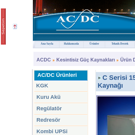
Ana Sayfa
Hakkımızda
Ürünler
Teknik Destek
ACDC
Kesintisiz Güç Kaynakları
Ürün 
AC/DC Ürünleri
C Serisi 1
Kaynağı
KGK
Kuru Akü
Regülatör
Redresör
Kombi UPSi