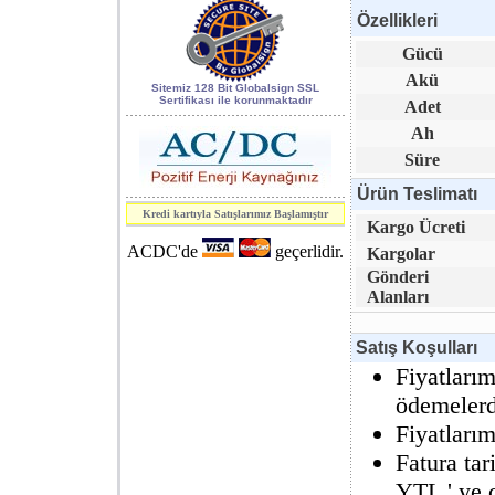
Özellikleri
World of
Gücü
Industry 2006
Akü
kapsamındaki 7.
Sitemiz 128 Bit Globalsign SSL
Sertifikası ile korunmaktadır
Adet
Enerji, Elektrik
Ah
ve Elektronik
Süre
Teknolojileri
fuarı.
Ürün Teslimatı
Kredi kartıyla Satışlarımız Başlamıştır
Kargo Ücreti
SAFETECH
S3.3
ACDC'de
geçerlidir.
Kargolar
Serisi
Kesintisiz Güç
Gönderi
Kaynakları
CE
Alanları
raporunu aldı.
Satış Koşulları
Fiyatlarım
ödemelerde
Fiyatları
Fatura ta
YTL ' ye ç