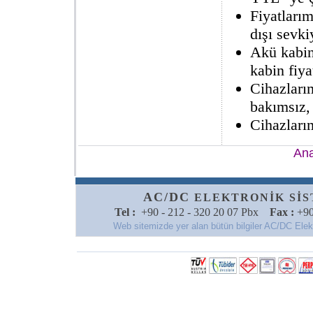
Fiyatlarım
dışı sevkiy
Akü kabin
kabin fiya
Cihazları
bakımsız,
Cihazlarım
Ana
AC/DC
ELEKTRONİK SİSTE
Tel :
+90 - 212 - 320 20 07 Pbx
Fax :
+90
Web sitemizde yer alan bütün bilgiler AC/DC Elektro