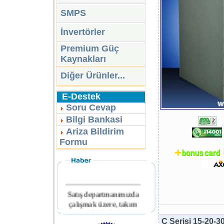
SMPS
İnvertörler
Premium Güç
Kaynakları
Diğer Ürünler...
E-Destek
Soru Cevap
Bilgi Bankasi
Ariza Bildirim
Formu
Satış departmanımızda
çalışmak üzere, takım
arkadaşları
aranmaktadır.
C Serisi 15-20-3