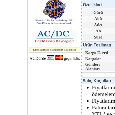
Özellikleri
World of
Gücü
Industry 2006
Akü
kapsamındaki 7.
Sitemiz 128 Bit Globalsign SSL
Sertifikası ile korunmaktadır
Adet
Enerji, Elektrik
Ah
ve Elektronik
Süre
Teknolojileri
fuarı.
Ürün Teslimatı
Kredi kartıyla Satışlarımız Başlamıştır
Kargo Ücreti
SAFETECH
S3.3
ACDC'de
geçerlidir.
Kargolar
Serisi
Kesintisiz Güç
Gönderi
Kaynakları
CE
Alanları
raporunu aldı.
Satış Koşulları
Fiyatlarım
ödemelerde
Fiyatları
Fatura ta
YTL ' ye ç