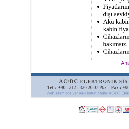
Fiyatlarım
dışı sevkiy
Akü kabin
kabin fiya
Cihazları
bakımsız,
Cihazlarım
Ana
AC/DC
ELEKTRONİK SİSTE
Tel :
+90 - 212 - 320 20 07 Pbx
Fax :
+90
Web sitemizde yer alan bütün bilgiler AC/DC Elektro