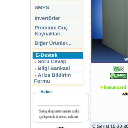
SMPS
İnvertörler
Premium Güç
Kaynakları
Diğer Ürünler...
E-Destek
Soru Cevap
Bilgi Bankasi
Ariza Bildirim
Formu
Satış departmanımızda
çalışmak üzere, takım
arkadaşları
aranmaktadır.
C Serisi 15-20-3