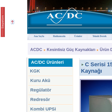
Ana Sayfa
Hakkımızda
Ürünler
Teknik Destek
ACDC
Kesintisiz Güç Kaynakları
Ürün 
AC/DC Ürünleri
C Serisi 1
Kaynağı
KGK
Kuru Akü
Regülatör
Redresör
Kombi UPSi