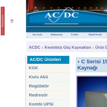
Ana Sayfa
Hakkımızda
Ürünler
Teknik Destek
ACDC
Kesintisiz Güç Kaynakları
Ürün 
AC/DC Ürünleri
C Serisi 1
Kaynağı
KGK
Kuru Akü
Regülatör
Redresör
Kombi UPSi