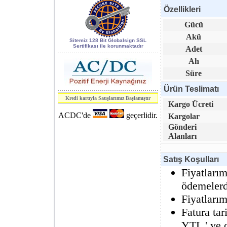
Özellikleri
World of
Gücü
Industry 2006
Akü
kapsamındaki 7.
Sitemiz 128 Bit Globalsign SSL
Sertifikası ile korunmaktadır
Adet
Enerji, Elektrik
Ah
ve Elektronik
Süre
Teknolojileri
fuarı.
Ürün Teslimatı
Kredi kartıyla Satışlarımız Başlamıştır
Kargo Ücreti
SAFETECH
S3.3
ACDC'de
geçerlidir.
Kargolar
Serisi
Kesintisiz Güç
Gönderi
Kaynakları
CE
Alanları
raporunu aldı.
Satış Koşulları
Fiyatlarım
ödemelerde
Fiyatları
Fatura ta
YTL ' ye ç