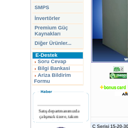
SMPS
İnvertörler
Premium Güç
Kaynakları
Diğer Ürünler...
E-Destek
Soru Cevap
Bilgi Bankasi
Ariza Bildirim
Formu
Satış departmanımızda
çalışmak üzere, takım
arkadaşları
aranmaktadır.
C Serisi 15-20-3