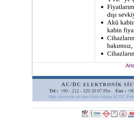
Fiyatlarım
dışı sevkiy
Akü kabin
kabin fiya
Cihazları
bakımsız,
Cihazlarım
Ana
AC/DC
ELEKTRONİK SİSTE
Tel :
+90 - 212 - 320 20 07 Pbx
Fax :
+90
Web sitemizde yer alan bütün bilgiler AC/DC Elektro