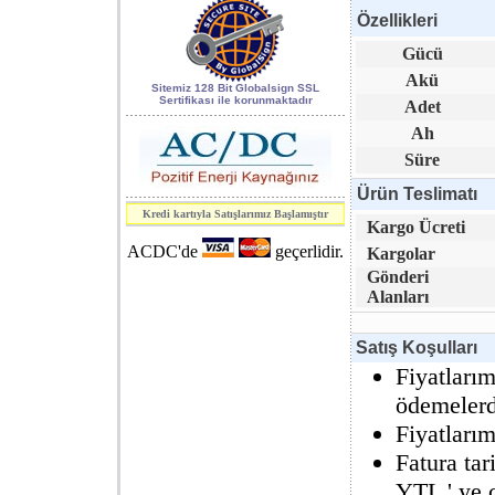
Özellikleri
World of
Gücü
Industry 2006
Akü
kapsamındaki 7.
Sitemiz 128 Bit Globalsign SSL
Sertifikası ile korunmaktadır
Adet
Enerji, Elektrik
Ah
ve Elektronik
Süre
Teknolojileri
fuarı.
Ürün Teslimatı
Kredi kartıyla Satışlarımız Başlamıştır
Kargo Ücreti
SAFETECH
S3.3
ACDC'de
geçerlidir.
Kargolar
Serisi
Kesintisiz Güç
Gönderi
Kaynakları
CE
Alanları
raporunu aldı.
Satış Koşulları
Fiyatlarım
ödemelerde
Fiyatları
Fatura ta
YTL ' ye ç