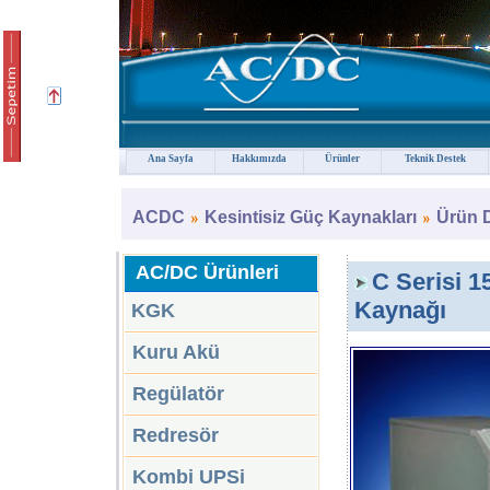
Ana Sayfa
Hakkımızda
Ürünler
Teknik Destek
ACDC
Kesintisiz Güç Kaynakları
Ürün 
AC/DC Ürünleri
C Serisi 1
Kaynağı
KGK
Kuru Akü
Regülatör
Redresör
Kombi UPSi