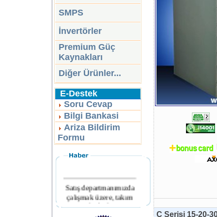
SMPS
İnvertörler
Premium Güç
Kaynakları
Diğer Ürünler...
E-Destek
Soru Cevap
Bilgi Bankasi
Ariza Bildirim
Formu
Satış departmanımızda
çalışmak üzere, takım
arkadaşları
aranmaktadır.
C Serisi 15-20-3