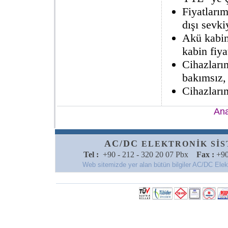
Fiyatlarım
dışı sevkiy
Akü kabin
kabin fiya
Cihazları
bakımsız,
Cihazlarım
Ana
AC/DC
ELEKTRONİK SİSTE
Tel :
+90 - 212 - 320 20 07 Pbx
Fax :
+90
Web sitemizde yer alan bütün bilgiler AC/DC Elektro